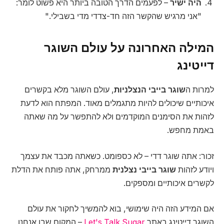
היה ישיר
– לפעמים הדרך הטובה ביותר היא פשוט לומר:
"אני מרגיש שהקשר הזה חד-צדדי מדי בשבילי."
המילה האחרונה על עולם השוגר
דייטינג
למרות ה
שוגר בייבי הנצלניות
, עולם השוגר מלא בקשרים
איכותיים שיכולים להיות מתגמלים מאוד. המפתח הוא לדעת
לזהות את הסימנים המוקדמים ולא להתפשר על מה שאתה
באמת מחפש.
זכור: אתה שוגר דדי – לא כספומט. כשאתה מכבד את עצמך
ויודע לזהות
שוגר בייבי נצלנית
ממרחק, אתה פותח את הדלת
לקשרים איכותיים ומספקים.
אם המידע הזה היה שימושי, בוא להמשיך לחקור את עולם
השוגר דייטינג באתר
Let's Talk Sugar
– המקום שבו אנחנו