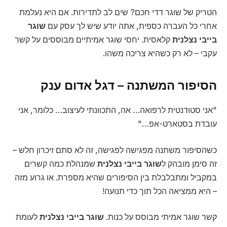
הטריק של שוגר דדי חכם? שים לב לתדירות. אם היא נעלמת
אחרי כל העברה כספית, אתה יודע שיש לך עסק עם
שוגר
בייבי נצלנית
קלאסית. יחסי שוגר אמיתיים מבוססים על קשר
עקבי – לא רק כשהיא צריכה משהו.
הסיפור המשתנה – דגל אדום ענק
"אני סטודנטית לרפואה… אה, התכוונתי לעיצוב… כלומר, אני
עובדת בסטארט-אפ…"
כשהסיפור משתנה מפגישה לפגישה, זה לא סתם זיכרון חלש –
זה סימן מובהק ל
שוגר בייבי נצלנית
שמנהלת כמה קשרים
במקביל ומתבלבלת בין הסיפורים שהיא מספרת. או גרוע מזה
– היא ממציאה הכל תוך כדי תנועה!
קשר שוגר אמיתי מבוסס על כנות.
שוגר בייבי נצלנית
לעומת