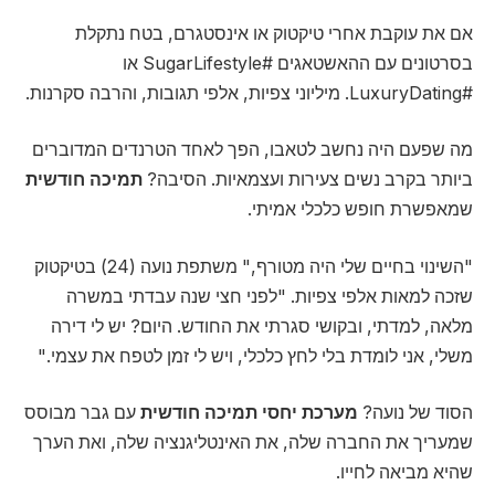
אם את עוקבת אחרי טיקטוק או אינסטגרם, בטח נתקלת
בסרטונים עם ההאשטאגים #SugarLifestyle או
#LuxuryDating. מיליוני צפיות, אלפי תגובות, והרבה סקרנות.
מה שפעם היה נחשב לטאבו, הפך לאחד הטרנדים המדוברים
ביותר בקרב נשים צעירות ועצמאיות. הסיבה?
תמיכה חודשית
שמאפשרת חופש כלכלי אמיתי.
"השינוי בחיים שלי היה מטורף," משתפת נועה (24) בטיקטוק
שזכה למאות אלפי צפיות. "לפני חצי שנה עבדתי במשרה
מלאה, למדתי, ובקושי סגרתי את החודש. היום? יש לי דירה
משלי, אני לומדת בלי לחץ כלכלי, ויש לי זמן לטפח את עצמי."
הסוד של נועה?
מערכת יחסי תמיכה חודשית
עם גבר מבוסס
שמעריך את החברה שלה, את האינטליגנציה שלה, ואת הערך
שהיא מביאה לחייו.