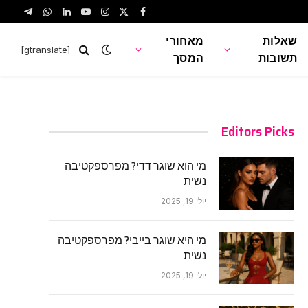
legram
WhatsApp
LinkedIn
YouTube
Instagram
Facebook
X
(Twitter)
שאלות
מאחורי
[gtranslate]
תשובות
המסך
Editors Picks
מי הוא שוגר דדי? מפרספקטיבה
נשית
יולי 19, 2025
מי היא שוגר בייבי? מפרספקטיבה
נשית
יולי 19, 2025