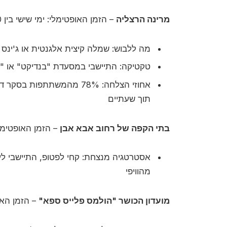
מרינה הרצליה
– הזמן האופטימלי: ימי שישי בין 16:00-19:00
מה ללבוש: שמלה קיצית אלגנטית או ג'ינס
טקטיקה: התיישבי במסעדת "בנדיקט" או "מסע
אחוזי הצלחה: 78% מהמשתתפות בסקר דיווחו על יצירת קשר עם
תוך שעתיים
בתי הקפה של רחוב אבא אבן
– הזמן האופטימלי: 11:00-14:00 בי
אסטרטגיה מנצחת: קחי לפטופ, התיישבי ליד
מהוויפי
מועדון הכושר "הולמס פלייס ספא"
– הזמן האופטימלי