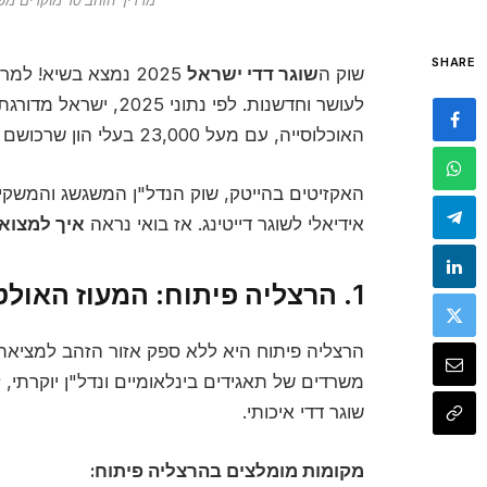
מדריך הזהב 10 מוקדים מפתיעים למציאת שוגר דדי בישראל
SHARE
שוק ה
שוגר דדי ישראל
2025 נמצא בשיא! ל
לעושר וחדשנות. לפי נתונ
האוכלוסייה, עם מעל 23,000 בעלי הון שרכושם עולה על מיליון דולר.
האקזיטים בהייטק, שוק הנדל"ן המשגשג והמשקי
אידיאלי לשוגר דייטינג. אז בואי נראה
איך למצוא 
1. הרצליה פיתוח: המעוז האולטימטיבי של שוגר דדי ישראל
הרצליה פיתוח היא ללא ספק אזור הזהב למציא
משרדים של תאגידים בינלאומיים ונדל"ן יוקרתי, 
שוגר דדי איכותי.
מקומות מומלצים בהרצליה פיתוח: