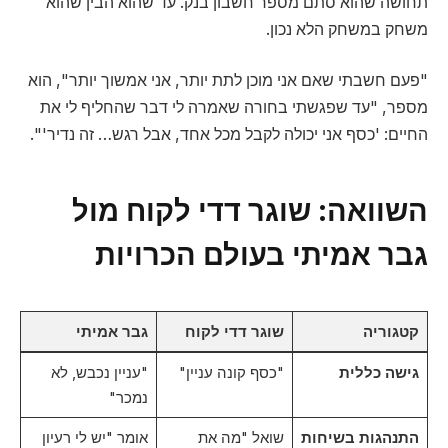
תחושה שהוא סתם מספר חשבון בנק. עד שהוא הבין שהוא
משחק במשחק הלא נכון.
"פעם חשבתי שאם אני מוכן לתת יותר, אני אמשוך יותר", הוא
מספר, "עד שפגשתי בחורה שאמרה לי דבר שהחליף לי את
החיים: 'כסף אני יכולה לקבל מכל אחד, אבל רגש… זה נדיר'".
השוואה: שוגר דדי לקוח מול
גבר אמיתי בעולם הכרויות
קטגוריה
שוגר דדי לקוח
גבר אמיתי
גישה כללית
"כסף קונה עניין"
"עניין נכבש, לא
נמכר"
התנהגות בשיחות
שואל "מה את
אומר "יש לי רעיון