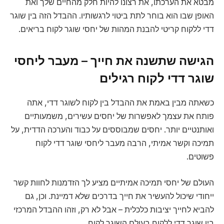
מבטא את הערכתו, את רצונו להיות חלק מהחיים שלך ואת
האופן שבו הוא בוחר לתת ביטוי לרגשותיו. ההבדל הזה בין שוגר
דדי ללקוח קריטי להבנת המהות של יחסי שוגר לקוח בריאים.
הגישה שתשנה את חייך – מעבר ליחסי
שוגר דדי לקוח רגילים
כשאתה מבין באמת את ההבדל בין לקוח לשוגר דדי, אתה
פותח את עצמך לאפשרות של יחסים עשירים, משמעותיים
ואותנטיים יותר. יחסים שמבוססים על כבוד והערכה הדדית, על
תמיכה וקשר אמיתי, הרבה מעבר ליחסי שוגר דדי לקוח
פשוטים.
העולם של יחסי תמיכה אמיתיים מציע לך הזדמנות לחוות קשר
ייחודי שיכול להעשיר את חייך בדרכים שלא דמיינת. וכן, גם
להביא לחייך יציבות כלכלית – אבל לא רק, וזהו ההבדל המרכזי
בין שוגר דדי ללקוח בעולם השוגר לקוח.