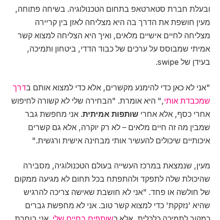
ובעלת חברת סטארטאפ בתחום הטכנולוגיה. בשיחה פתוחה,
מעין חושפת את הדרך בה היא מצליחה לאזן בין קריירה
מצליחה לחיים אישיים מלאים, ואיך היא הצליחה למצוא קשר
אמיתי שמבוסס על ערכים של כבוד הדדי, ביטחון ותמיכה,
בעידן של swipe.
"אני לא כאן כדי להימנע מקשרים, אלא כדי למצוא אותם ב
דרך
שמכבדת אותי
," היא אומרת. "הבחירה שלי לא קשורה לחיפוש
אחרי כסף, אלא אחרי
שותפות אמיתית
. אני מחפשת גבר
שמבין מה זה חיים מלאים – לא רק יוקרה, אלא גם קשרים
איכותיים שיכולים להעשיר אותי מבחינה אישית ורגשית."
מעין, שנמצאת במרכז העשייה בעולם הטכנולוגיה, מסבירה
שהיכולת שלה לתפקד ולהתפתח בכל תחום לא מגיעה ממקום
של חולשה או פחד. "אני לא חושבת שאישה צריכה להרגיש
שהיא 'נזקקת' כדי למצוא קשר טוב. אני לא מחפשת גברים
כמקור לתמיכה כלכלית, אלא כ
שותפים בחיים שלי
. אני בוחרת